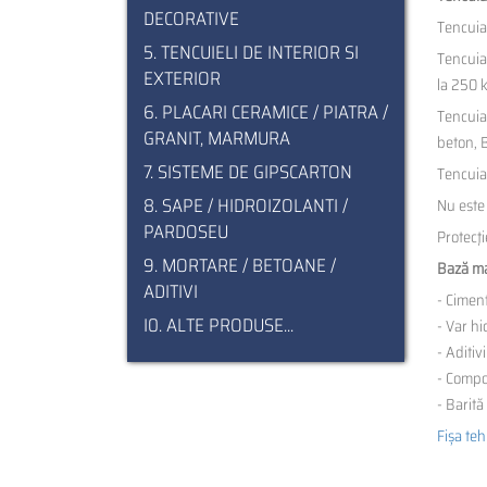
DECORATIVE
Tencuial
5. TENCUIELI DE INTERIOR SI
Tencuia
EXTERIOR
la 250 
6. PLACARI CERAMICE / PIATRA /
Tencuial
GRANIT, MARMURA
beton, 
7. SISTEME DE GIPSCARTON
Tencuial
8. SAPE / HIDROIZOLANTI /
Nu este 
PARDOSEU
Protecţi
9. MORTARE / BETOANE /
Bază ma
ADITIVI
- Cimen
I0. ALTE PRODUSE...
- Var hi
- Aditiv
- Compo
- Barită
Fișa te