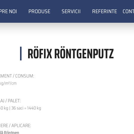
PRE NOI
PRODUSE
SERVICII
REFERINTE
CON
ion
RÖFIX RÖNTGENPUTZ
MENT / CONSUM:
 kg/m²/cm
J / PALET:
40 kg | 36 saci = 1440 kg
ERE / APLICARE:
lă Röntgen