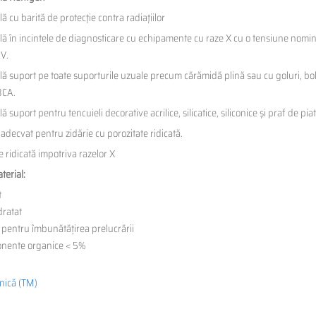
ă cu barită de protecţie contra radiaţiilor
lă în incintele de diagnosticare cu echipamente cu raze X cu o tensiune nomi
kV.
ă suport pe toate suporturile uzuale precum cărămidă plină sau cu goluri, bol
BCA.
ă suport pentru tencuieli decorative acrilice, silicatice, siliconice şi praf de pi
adecvat pentru zidărie cu porozitate ridicată.
e ridicată impotriva razelor X
terial:
t
dratat
i pentru îmbunătățirea prelucrării
nente organice < 5%
hnică (TM)