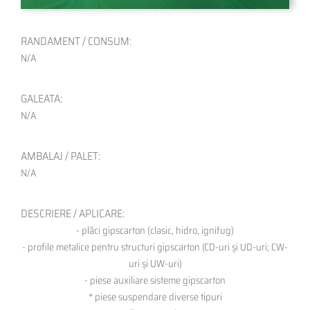
RANDAMENT / CONSUM:
N/A
GALEATA:
N/A
AMBALAJ / PALET:
N/A
DESCRIERE / APLICARE:
- plăci gipscarton (clasic, hidro, ignifug)
- profile metalice pentru structuri gipscarton (CD-uri și UD-uri; CW-
uri și UW-uri)
- piese auxiliare sisteme gipscarton
* piese suspendare diverse tipuri