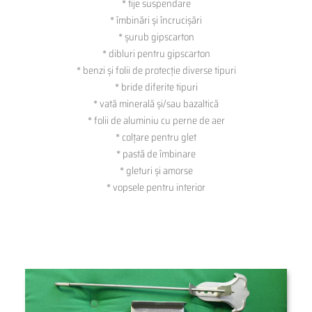
* tije suspendare
* îmbinări și încrucișări
* șurub gipscarton
* dibluri pentru gipscarton
* benzi și folii de protecție diverse tipuri
* bride diferite tipuri
* vată minerală și/sau bazaltică
* folii de aluminiu cu perne de aer
* colțare pentru glet
* pastă de îmbinare
* gleturi și amorse
* vopsele pentru interior