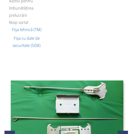
Aditivi pentru
îmbunătățirea
prelucrării
Nisip sortat
Fișa tehnică (TM)
Fişa cu date de
securitate (SDB)