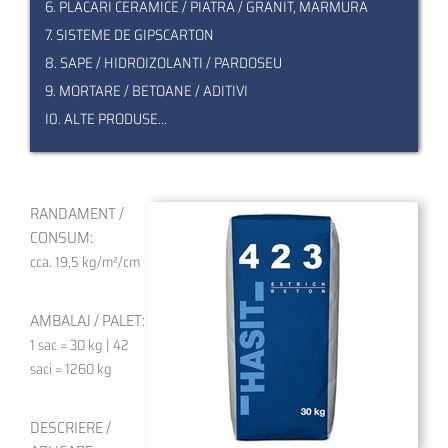
6. PLACARI CERAMICE / PIATRA / GRANIT, MARMURA
7. SISTEME DE GIPSCARTON
8. SAPE / HIDROIZOLANTI / PARDOSEU
9. MORTARE / BETOANE / ADITIVI
I0. ALTE PRODUSE...
RANDAMENT /
CONSUM:
cca. 19,5 kg/m²/cm
AMBALAJ / PALET:
1 sac = 30 kg | 42
saci = 1260 kg
DESCRIERE /