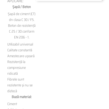
APLICARE:
Șapă / Beton
Șapă de ciment (CT)
dn clasa C 30 / F5.
Beton de rezistență
C 25 / 30 conform
EN 206 - 1.
Utilizabil universal
Calitate constantă
Amestecare ușoară
Rezistență la
compresiune
ridicată
Fibrele sunt
rezistente şi nu se
dizlocă
Bază material:
Ciment