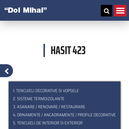
Skip
to
main
content
HASIT 423
1. TENCUIELI DECORATIVE SI VOPSELE
2. SISTEME TERMOIZOLANTE
3. ASANARE / RENOVARE / RESTAURARE
4. ORNAMENTE / ANCADRAMENTE / PROFILE DECORATIVE
5. TENCUIELI DE INTERIOR SI EXTERIOR