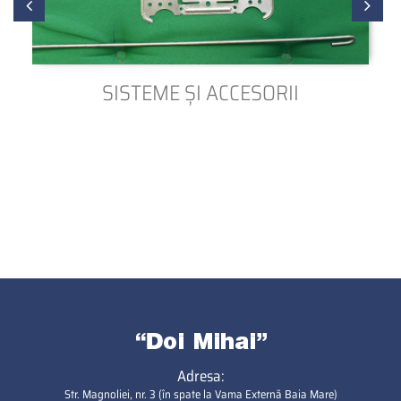
SISTEME ȘI ACCESORII
Adresa:
Str. Magnoliei, nr. 3 (în spate la Vama Externă Baia Mare)