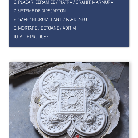
6. PLACARI CERAMICE / PIATRA / GRANIT, MARMURA
7. SISTEME DE GIPSCARTON
8. SAPE / HIDROIZOLANTI / PARDOSEU
9. MORTARE / BETOANE / ADITIVI
I0. ALTE PRODUSE...