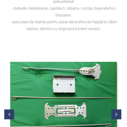
policarbonat
- statuete, medalioane, capiteluri, coloane, cornișe, basoreliefuri,
blazoane.
- executare de matrițe pentru piese decorative de fațadă la clădiri
istorice, identice cu originalul (ciment roman).