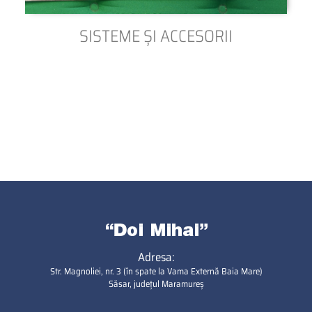
SISTEME ȘI ACCESORII
Adresa:
Str. Magnoliei, nr. 3 (în spate la Vama Externă Baia Mare)
Săsar, județul Maramureș