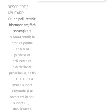
DESCRIERE /
APLICARE:
Grund poliuretanic,
bicomponent, fără
solvenți
care
creează condițiile
propice pentru
aderarea
produselor
poliuretanice,
hidroizolante,
pensulabile, de tip
ISOFLEX-PU la
stratul suport.
Pătrunde și se
ancorează în porii
suportului, îl
stabilizează și