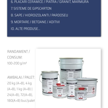
6. PLACARI CERAMICE / PIATRA / GRANIT, MARMURA
7. SISTEME DE GIPSCARTON
8. SAPE / HIDROIZOLANTI / PARDOSEU
9. MORTARE / BETOANE / ADITIVI
I0. ALTE PRODUSE...
RANDAMENT /
CONSUM:
100-200 g/m²
AMBALAJ / PALET:
20 kg (A+B), 4 kg
(A+B), 1 kg (A+B) |
24(A+B), 72(A+B),
180(A+B) buc/palet