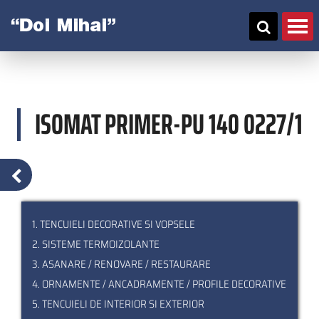
Skip
to
main
content
ISOMAT PRIMER-PU 140 0227/1
1. TENCUIELI DECORATIVE SI VOPSELE
2. SISTEME TERMOIZOLANTE
3. ASANARE / RENOVARE / RESTAURARE
4. ORNAMENTE / ANCADRAMENTE / PROFILE DECORATIVE
5. TENCUIELI DE INTERIOR SI EXTERIOR