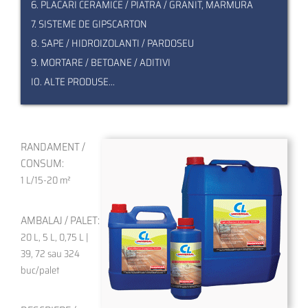
6. PLACARI CERAMICE / PIATRA / GRANIT, MARMURA
7. SISTEME DE GIPSCARTON
8. SAPE / HIDROIZOLANTI / PARDOSEU
9. MORTARE / BETOANE / ADITIVI
I0. ALTE PRODUSE...
RANDAMENT /
CONSUM:
1 L/15-20 m²
AMBALAJ / PALET:
20 L, 5 L, 0,75 L |
39, 72 sau 324
buc/palet