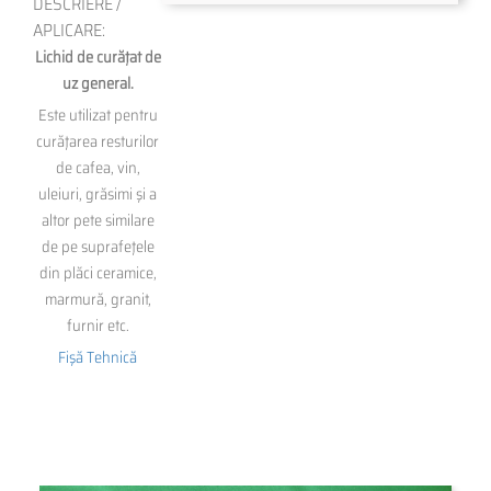
DESCRIERE /
APLICARE:
Lichid de curăţat de
uz general.
Este utilizat pentru
curăţarea resturilor
de cafea, vin,
uleiuri, grăsimi şi a
altor pete similare
de pe suprafeţele
din plăci ceramice,
marmură, granit,
furnir etc.
Fişă Tehnică