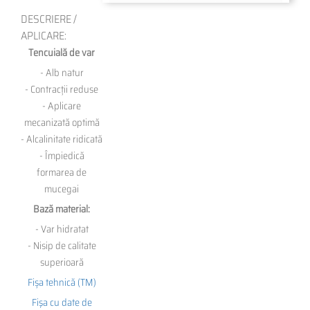
DESCRIERE /
APLICARE:
Tencuială de var
- Alb natur
- Contracții reduse
- Aplicare
mecanizată optimă
- Alcalinitate ridicată
- Împiedică
formarea de
mucegai
Bază material:
- Var hidratat
- Nisip de calitate
superioară
Fișa tehnică (TM)
Fişa cu date de