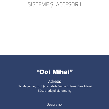
SISTEME ȘI ACCESORII
Adresa:
Str. Magnoliei, nr. 3 (în spate la Vama Externă Baia Mare)
Săsar, județul Maramureș
Despre noi
Footer