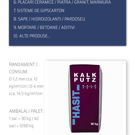
6. PLACARI CERAMICE / PIATRA / GRANIT, MARMURA
7. SISTEME DE GIPSCARTON
8. SAPE / HIDROIZOLANTI / PARDOSEU
9. MORTARE / BETOANE / ADITIVI
I0. ALTE PRODUSE...
RANDAMENT /
CONSUM:
0-1,2 mm cca. 12
kg/m²/cm | 0-4 mm
cca. 14,5 kg/m²/cm
AMBALAJ / PALET:
1 sac = 30 kg | 42
saci = 1260 kg